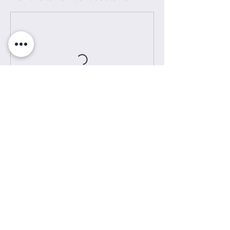
Kontaktangaben
Zum Talblick 42, 61479 Glashütten,
Deutschland
Impressum I DSGVO