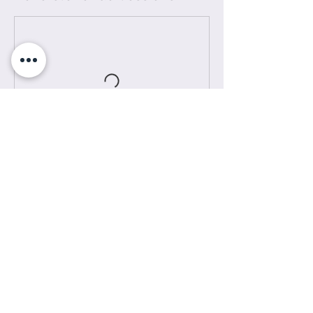
Kontaktangaben
Zum Talblick 42, 61479 Glashütten,
Deutschland
Impressum I DSGVO