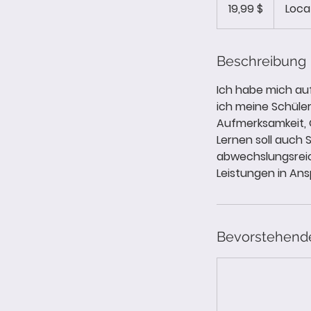
US-
19,99 $
Locat
Dollar
Beschreibung
Ich habe mich auf
ich meine Schüle
Aufmerksamkeit, G
Lernen soll auch
abwechslungsreic
Leistungen in An
Bevorstehend