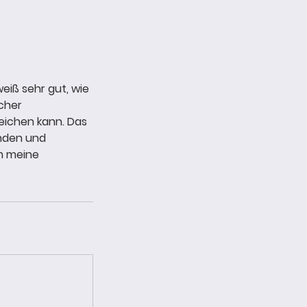
eiß sehr gut, wie
cher
eichen kann. Das
enden und
um meine