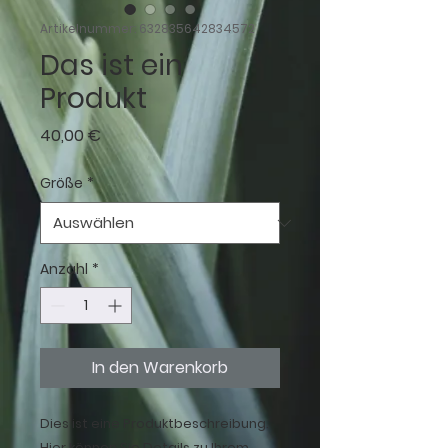
Artikelnummer: 632835642834572
Das ist ein
Produkt
Preis
40,00 €
Größe
*
Anzahl
*
In den Warenkorb
Dies ist eine Produktbeschreibung. 
Hier können Sie Details zu Ihrem 