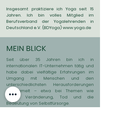
Insgesamt praktiziere ich Yoga seit 15
Jahren. Ich bin volles Mitglied im
Berufsverband der Yogalehrenden in
Deutschland e.V. (BDYoga)
www.yoga.de
MEIN BLICK
Seit über 35 Jahren bin ich in
internationalen IT-Unternehmen tätig und
habe dabei vielfältige Erfahrungen im
Umgang mit Menschen und den
unterschiedlichsten Herausforde
rungen
gesammelt – etwa bei Themen wie
Stress, Veränderung, Tod und die
Bedeutung von Selbstfürsorge.
Aus eigener Erfahrung weiß ich, wie
belastend es ist, wenn Körper, Geist und
Atem aus dem Gleichgewicht geraten.
Deshalb möchte ich meinen Schülern